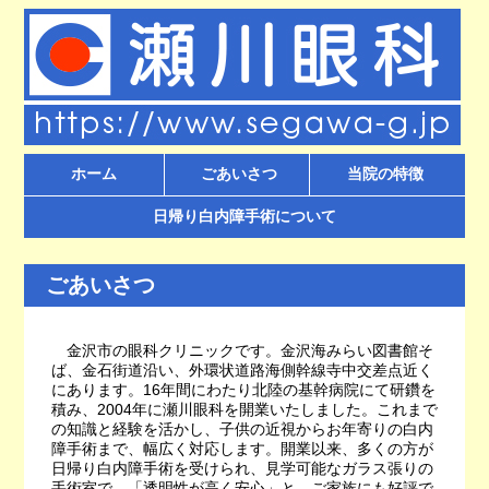
ホーム
ごあいさつ
当院の特徴
日帰り白内障手術について
ごあいさつ
金沢市の眼科クリニックです。金沢海みらい図書館そ
ば、金石街道沿い、外環状道路海側幹線寺中交差点近く
にあります。16年間にわたり北陸の基幹病院にて研鑽を
積み、2004年に瀬川眼科を開業いたしました。これまで
の知識と経験を活かし、子供の近視からお年寄りの白内
障手術まで、幅広く対応します。開業以来、多くの方が
日帰り白内障手術を受けられ、見学可能なガラス張りの
手術室で、「透明性が高く安心」と、ご家族にも好評で