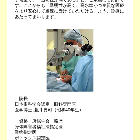
す。これからも「透明性が高く、高水準かつ良質な医療
をより安心して迅速に受けていただける」よう、診療に
あたってまいります。
院長
日本眼科学会認定 眼科専門医
医学博士
瀬川 要司
（昭和40年生）
資格・所属学会・略歴
身体障害者福祉法指定医
難病指定医
ボトックス認定医